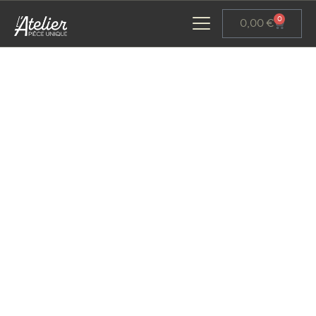
Panneau de gestion des cookies
0
0,00
€
ACCUEIL
GALERIE D’ART
ATELIERS D’ART
L’ATELIER GOURMAND
ACTUALITÉS
CONTACT