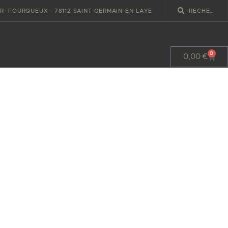
IR- FOURQUEUX - 78112 SAINT-GERMAIN-EN-LAYE
0
0,00
€