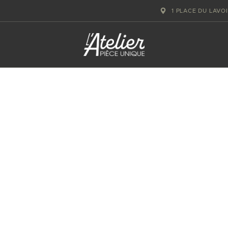
ACCUEIL
1 PLACE DU LAVO
GALERIE D’ART
ATELIERS D’ART
L’ATELIER
GOURMAND
ACTUALITÉS
CONTACT