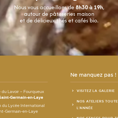
Nous vous accueillons de
8h30 à 19h
,
autour de pâtisseries maison
et de délicieux thés et cafés bio.
Ne manquez pas !
VISITEZ LA GALERIE
e du Lavoir – Fourqueux
Saint-Germain-en-Laye
NOS ATELIERS TOUT
 du Lycée International
L'ANNÉE
int-Germain-en-Laye