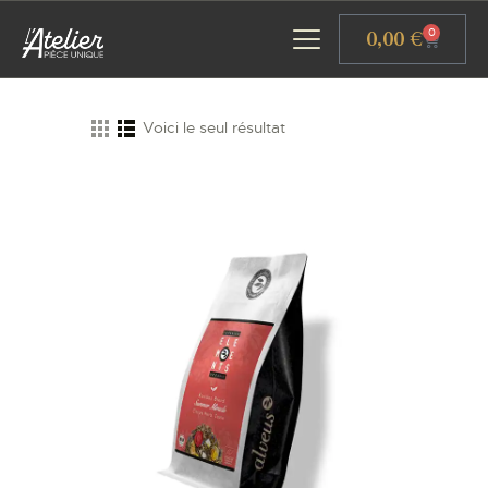
Panneau de gestion des cookies
0,00
€
0
Voici le seul résultat
ACCUEIL
GALERIE D’ART
ATELIERS D’ART
L’ATELIER GOURMAND
ACTUALITÉS
CONTACT