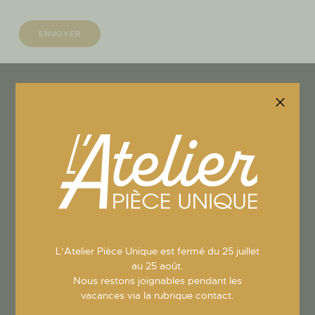
Atelier pièce
unique
Contacts
Tél.
01 34 51 94 31
Adresse
1 place du Lavoir –
Fourqueux
78112 St-Germain-
L’Atelier Pièce Unique est fermé du 25 juillet
au 25 août.
en-Laye
Nous restons joignables pendant les
Site Web
atelier-piece-
vacances via la rubrique contact.
unique.com