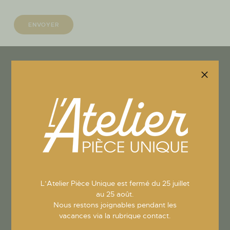
Atelier pièce
unique
Contacts
Tél.
01 34 51 94 31
Adresse
1 place du Lavoir –
Fourqueux
78112 St-Germain-
L’Atelier Pièce Unique est fermé du 25 juillet
au 25 août.
en-Laye
Nous restons joignables pendant les
Site Web
atelier-piece-
vacances via la rubrique contact.
unique.com