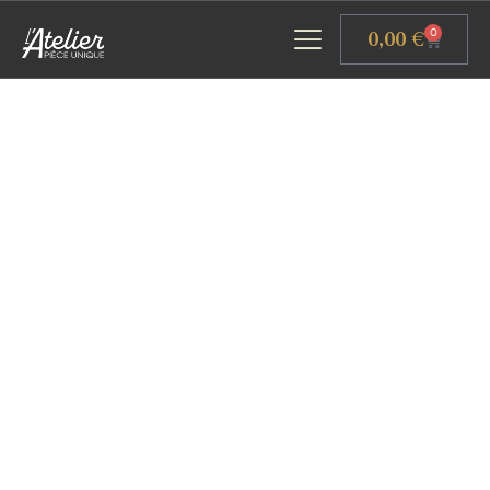
Panneau de gestion des cookies
0,00
€
0
ACCUEIL
GALERIE D’ART
ATELIERS D’ART
L’ATELIER GOURMAND
ACTUALITÉS
CONTACT