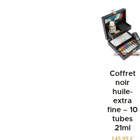
Coffret
noir
huile-
extra
fine – 10
tubes
21ml
145,95
€