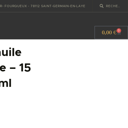
IR- FOURQUEUX - 78112 SAINT-GERMAIN-EN-LAYE
0,00
€
0
uile
e – 15
ml