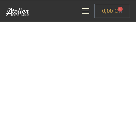
Panneau de gestion des cookies
0,00
€
0
ACCUEIL
GALERIE D’ART
ATELIERS D’ART
L’ATELIER GOURMAND
ACTUALITÉS
CONTACT