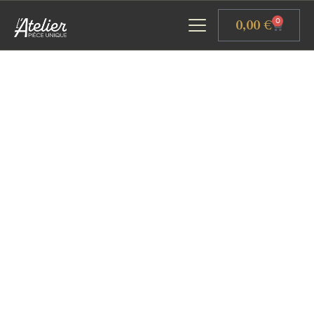
Panneau de gestion des cookies
0,00
€
0
ACCUEIL
GALERIE D’ART
ATELIERS D’ART
L’ATELIER GOURMAND
ACTUALITÉS
CONTACT