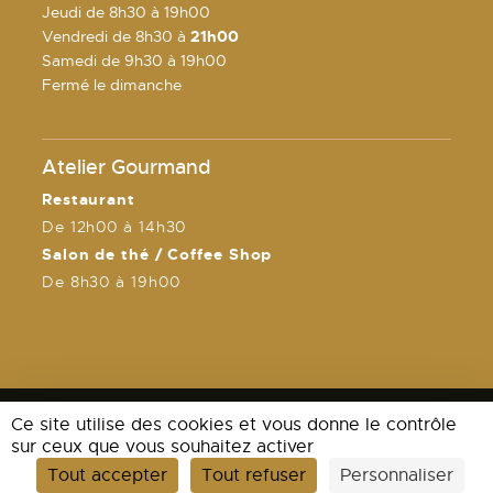
Jeudi de 8h30 à 19h00
Vendredi de 8h30 à
21h00
Samedi de 9h30 à 19h00
Fermé le dimanche
Atelier Gourmand
Restaurant
De 12h00 à 14h30
Salon de thé / Coffee Shop
De 8h30 à 19h00
Ce site utilise des cookies et vous donne le contrôle
sur ceux que vous souhaitez activer
Tout accepter
Tout refuser
Personnaliser
Mentions légales