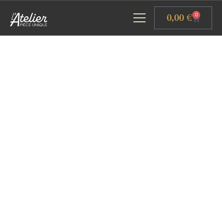
Panneau de gestion des cookies
0,00
€
0
ACCUEIL
GALERIE D’ART
ATELIERS D’ART
L’ATELIER GOURMAND
ACTUALITÉS
CONTACT