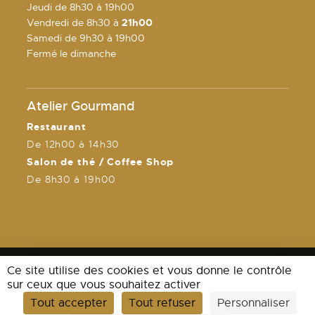
Jeudi de 8h30 à 19h00
Vendredi de 8h30 à
21h00
Samedi de 9h30 à 19h00
Fermé le dimanche
Atelier Gourmand
Restaurant
De 12h00 à 14h30
Salon de thé / Coffee Shop
De 8h30 à 19h00
Ce site utilise des cookies et vous donne le contrôle
sur ceux que vous souhaitez activer
Tout accepter
Tout refuser
Personnaliser
Mentions légales