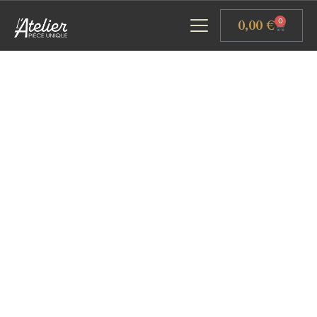
Panneau de gestion des cookies
0,00
€
0
ACCUEIL
GALERIE D’ART
ATELIERS D’ART
L’ATELIER GOURMAND
ACTUALITÉS
CONTACT