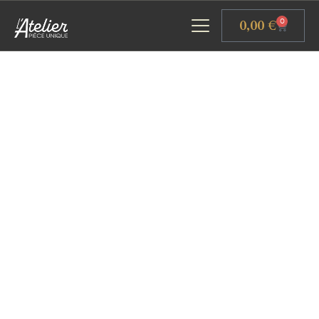
Panneau de gestion des cookies
0,00
€
0
ACCUEIL
GALERIE D’ART
ATELIERS D’ART
L’ATELIER GOURMAND
ACTUALITÉS
CONTACT