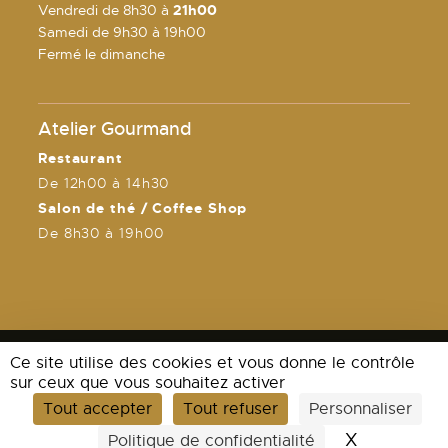
Vendredi de 8h30 à
21h00
Samedi de 9h30 à 19h00
Fermé le dimanche
Atelier Gourmand
Restaurant
De 12h00 à 14h30
Salon de thé / Coffee Shop
De 8h30 à 19h00
Ce site utilise des cookies et vous donne le contrôle
sur ceux que vous souhaitez activer
Tout accepter
Tout refuser
Personnaliser
Mentions légales
X
Masquer l
Politique de confidentialité