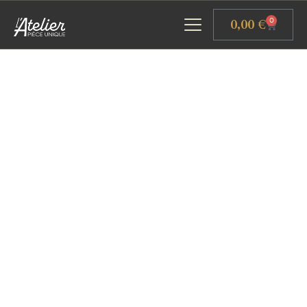
Panneau de gestion des cookies
0,00
€
0
ACCUEIL
GALERIE D’ART
ATELIERS D’ART
L’ATELIER GOURMAND
ACTUALITÉS
CONTACT