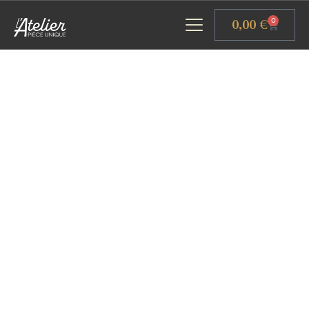
Panneau de gestion des cookies
0,00
€
0
ACCUEIL
GALERIE D’ART
ATELIERS D’ART
L’ATELIER GOURMAND
ACTUALITÉS
CONTACT