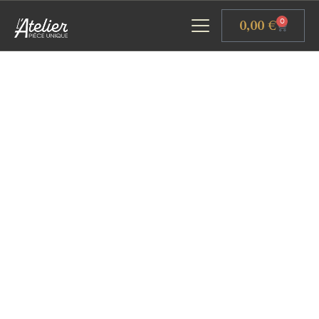
Panneau de gestion des cookies
0,00
€
0
ACCUEIL
GALERIE D’ART
ATELIERS D’ART
L’ATELIER GOURMAND
ACTUALITÉS
CONTACT