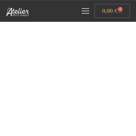
Panneau de gestion des cookies
0,00
€
0
ACCUEIL
GALERIE D’ART
ATELIERS D’ART
L’ATELIER GOURMAND
ACTUALITÉS
CONTACT