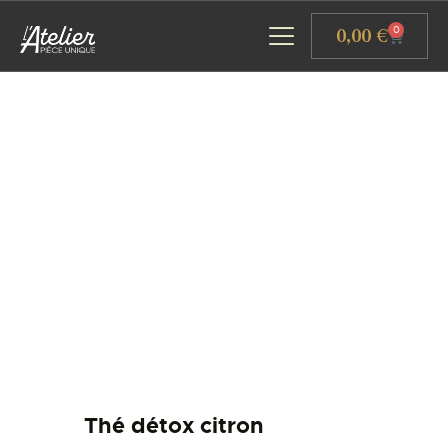
Panneau de gestion des cookies
0,00
€
0
ACCUEIL
GALERIE D’ART
ATELIERS D’ART
L’ATELIER GOURMAND
ACTUALITÉS
CONTACT
Thé détox citron