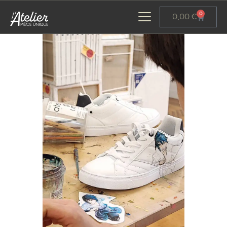
Panneau de gestion des cookies
0
0,00
€
ACCUEIL
GALERIE D’ART
ATELIERS D’ART
L’ATELIER GOURMAND
ACTUALITÉS
CONTACT