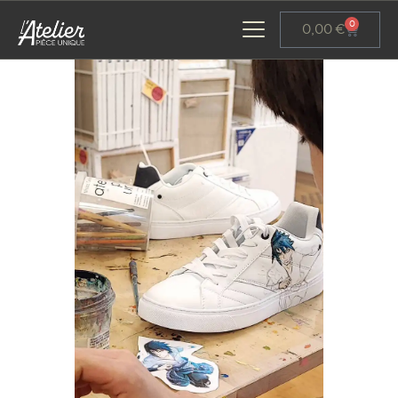
Panneau de gestion des cookies
0
0,00
€
ACCUEIL
GALERIE D’ART
ATELIERS D’ART
L’ATELIER GOURMAND
ACTUALITÉS
CONTACT