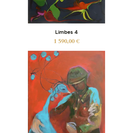
Limbes 4
1 590,00
€