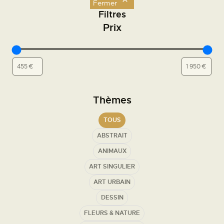
VISITEZ LA GALERIE
Fermer
Filtres
NOS ATELIERS TOUTE L'ANNÉE
Prix
NOS STAGES POUR TOUS
NOS PROFESSEURS
L'ENCADREMENT
LE MATÉRIEL BEAUX-ARTS
Thèmes
LE RESTAURANT
TOUS
LE MARCHÉ DE L'ART DE ST GERMAIN
ABSTRAIT
ANIMAUX
Nos Horaires
ART SINGULIER
ART URBAIN
Lundi de 8h30 à 19h00
DESSIN
Mardi de 8h30 à 19h00
Mercredi de 8h30 à 19h00
FLEURS & NATURE
Jeudi de 8h30 à 19h00