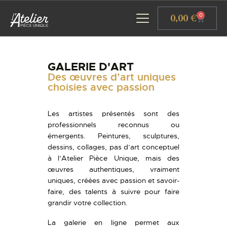
Panneau de gestion des cookies
0,00
€
0
GALERIE D'ART
Des œuvres d’art uniques
ACCUEIL
choisies avec passion
GALERIE D’ART
ATELIERS D’ART
Les artistes présentés sont des
L’ATELIER GOURMAND
professionnels reconnus ou
émergents. Peintures, sculptures,
ACTUALITÉS
dessins, collages, pas d’art conceptuel
CONTACT
à l’Atelier Pièce Unique, mais des
œuvres authentiques, vraiment
uniques, créées avec passion et savoir-
faire, des talents à suivre pour faire
grandir votre collection.
La galerie en ligne permet aux