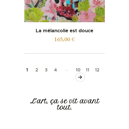
La mélancolie est douce
165,00
€
…
1
2
3
4
10
11
12
→
L’art, ça se vit avant
tout.