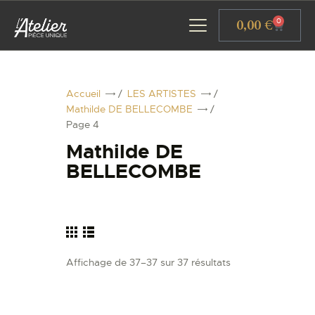
Panneau de gestion des cookies
0,00
€
0
Accueil
/
LES ARTISTES
/
Mathilde DE BELLECOMBE
/
ACCUEIL
Page 4
GALERIE D’ART
Mathilde DE
ATELIERS D’ART
BELLECOMBE
L’ATELIER GOURMAND
ACTUALITÉS
CONTACT
Affichage de 37–37 sur 37 résultats