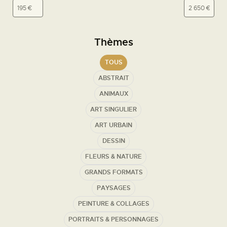
NOS PROFESSEURS
L'ENCADREMENT
Thèmes
LE MATÉRIEL BEAUX-ARTS
TOUS
LE RESTAURANT
ABSTRAIT
LE MARCHÉ DE L'ART DE ST GERMAIN
ANIMAUX
ART SINGULIER
Nos Horaires
ART URBAIN
DESSIN
Lundi de 8h30 à 19h00
FLEURS & NATURE
Mardi de 8h30 à 19h00
Mercredi de 8h30 à 19h00
GRANDS FORMATS
Jeudi de 8h30 à 19h00
PAYSAGES
Vendredi de 8h30 à
21h00
Samedi de 9h30 à 19h00
PEINTURE & COLLAGES
Fermé le dimanche
PORTRAITS & PERSONNAGES