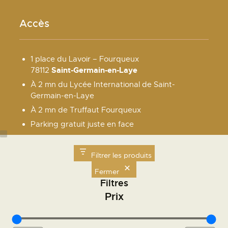
Accès
1 place du Lavoir – Fourqueux
Saint-Germain-en-Laye
78112
À 2 mn du Lycée International de Saint-
Germain-en-Laye
À 2 mn de Truffaut Fourqueux
Parking gratuit juste en face
Ne manquez pas !
Filtrer les produits
Fermer
Filtres
VISITEZ LA GALERIE
Prix
NOS ATELIERS TOUTE L'ANNÉE
NOS STAGES POUR TOUS