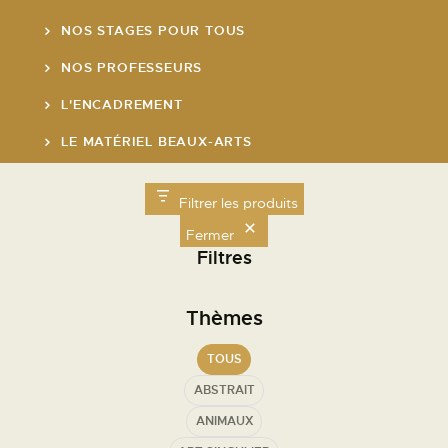
NOS STAGES POUR TOUS
NOS PROFESSEURS
L'ENCADREMENT
LE MATÉRIEL BEAUX-ARTS
LE RESTAURANT
Filtrer les produits
LE MARCHÉ DE L'ART DE ST GERMAIN
Fermer
Filtres
Nos Horaires
Thèmes
Lundi de 8h30 à 19h00
Mardi de 8h30 à 19h00
TOUS
Mercredi de 8h30 à 19h00
ABSTRAIT
Jeudi de 8h30 à 19h00
Vendredi de 8h30 à
21h00
ANIMAUX
Samedi de 9h30 à 19h00