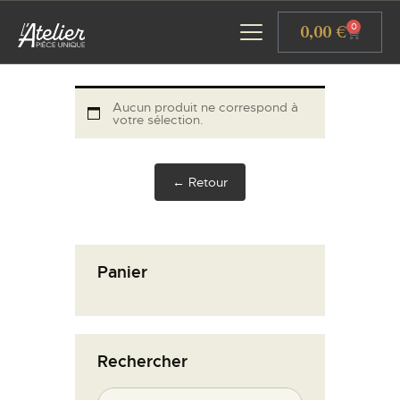
Panneau de gestion des cookies
0,00
€
0
Aucun produit ne correspond à
votre sélection.
ACCUEIL
GALERIE D’ART
← Retour
ATELIERS D’ART
L’ATELIER GOURMAND
ACTUALITÉS
Panier
CONTACT
Rechercher