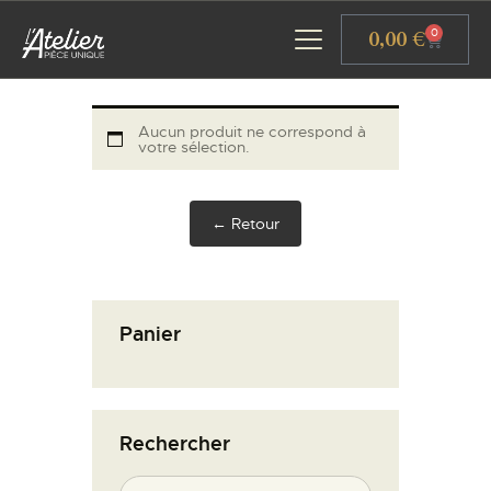
Panneau de gestion des cookies
0,00
€
0
Aucun produit ne correspond à
votre sélection.
ACCUEIL
GALERIE D’ART
← Retour
ATELIERS D’ART
L’ATELIER GOURMAND
ACTUALITÉS
Panier
CONTACT
Rechercher