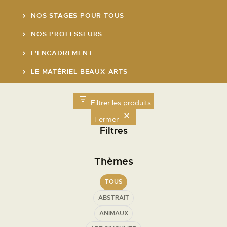
NOS STAGES POUR TOUS
NOS PROFESSEURS
L'ENCADREMENT
LE MATÉRIEL BEAUX-ARTS
LE RESTAURANT
Filtrer les produits
LE MARCHÉ DE L'ART DE ST GERMAIN
Fermer
Filtres
Nos Horaires
Thèmes
Lundi de 8h30 à 19h00
Mardi de 8h30 à 19h00
TOUS
Mercredi de 8h30 à 19h00
ABSTRAIT
Jeudi de 8h30 à 19h00
Vendredi de 8h30 à
21h00
ANIMAUX
Samedi de 9h30 à 19h00