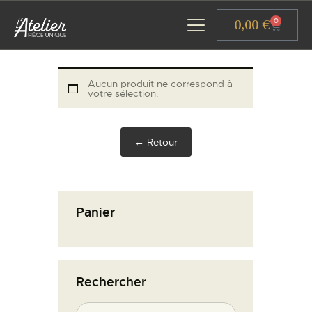
Panneau de gestion des cookies
0,00
€
0
Aucun produit ne correspond à
votre sélection.
ACCUEIL
GALERIE D’ART
← Retour
ATELIERS D’ART
L’ATELIER GOURMAND
ACTUALITÉS
Panier
CONTACT
Rechercher