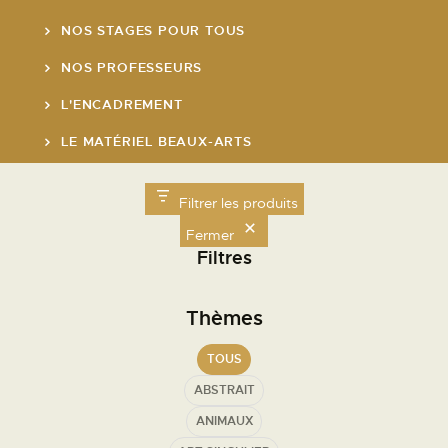
NOS STAGES POUR TOUS
NOS PROFESSEURS
L'ENCADREMENT
LE MATÉRIEL BEAUX-ARTS
LE RESTAURANT
Filtrer les produits
LE MARCHÉ DE L'ART DE ST GERMAIN
Fermer
Filtres
Nos Horaires
Thèmes
Lundi de 8h30 à 19h00
Mardi de 8h30 à 19h00
TOUS
Mercredi de 8h30 à 19h00
ABSTRAIT
Jeudi de 8h30 à 19h00
Vendredi de 8h30 à
21h00
ANIMAUX
Samedi de 9h30 à 19h00