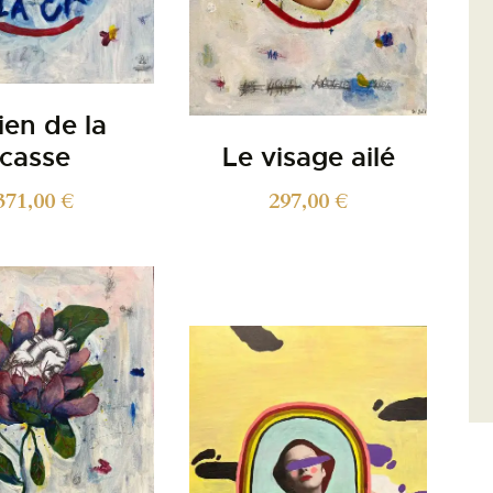
ien de la
casse
Le visage ailé
371,00
€
297,00
€