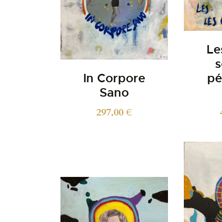
Le
s
In Corpore
pé
Sano
297,00
€