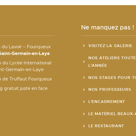
Ne manquez pas !
VISITEZ LA GALERIE
e du Lavoir – Fourqueux
Saint-Germain-en-Laye
NOS ATELIERS TOUT
 du Lycée International
L'ANNÉE
int-Germain-en-Laye
NOS STAGES POUR T
n de Truffaut Fourqueux
g gratuit juste en face
NOS PROFESSEURS
L'ENCADREMENT
LE MATÉRIEL BEAUX-
LE RESTAURANT