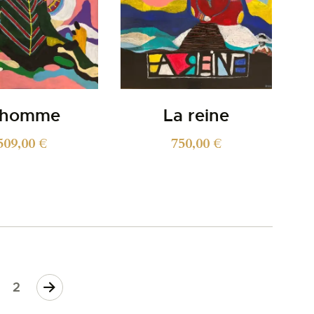
’homme
La reine
509,00
€
750,00
€
2