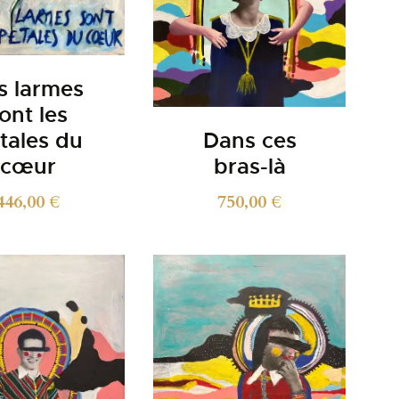
s larmes
ont les
tales du
Dans ces
cœur
bras-là
446,00
€
750,00
€