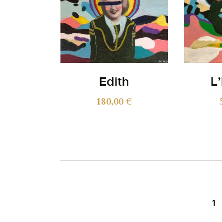
Edith
L
180,00
€
1
→