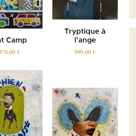
Tryptique à
at Camp
l’ange
370,00
€
599,00
€