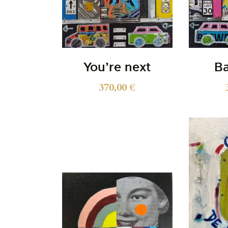
You’re next
B
370,00
€