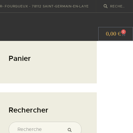
IR- FOURQUEUX - 78112 SAINT-GERMAIN-EN-LAYE
0,00
€
0
Panier
Rechercher