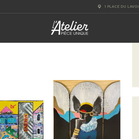
ACCUEIL
1 PLACE DU LAVO
GALERIE D’ART
ATELIERS D’ART
L’ATELIER
GOURMAND
ACTUALITÉS
CONTACT
RECHERCHE