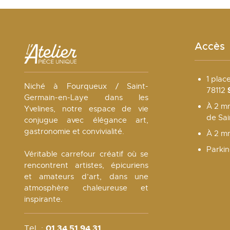
Accès
1 plac
Niché à Fourqueux / Saint-
78112
Germain-en-Laye dans les
À 2 mn
Yvelines, notre espace de vie
de Sa
conjugue avec élégance art,
gastronomie et convivialité.
À 2 m
Parkin
Véritable carrefour créatif où se
rencontrent artistes, épicuriens
et amateurs d’art, dans une
atmosphère chaleureuse et
inspirante.
01 34 51 94 31
Tel. :