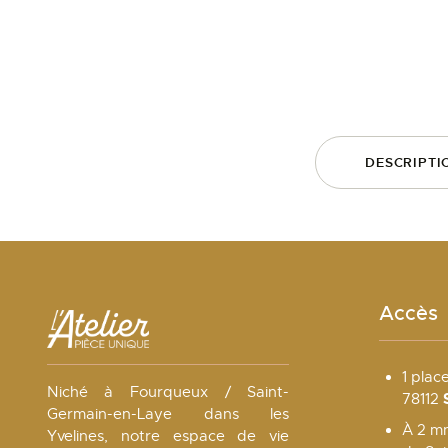
DESCRIPTI
Accès
1 plac
Niché à Fourqueux / Saint-
78112
Germain-en-Laye dans les
À 2 mn
Yvelines, notre espace de vie