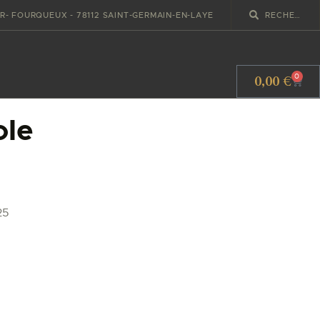
IR- FOURQUEUX - 78112 SAINT-GERMAIN-EN-LAYE
0,00
€
0
ole
25