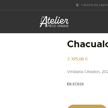
ACCUEIL
1 PLACE DU LAVO
GALERIE D’ART
ATELIERS D’ART
Chacual
L’ATELIER
GOURMAND
3 395,00
€
ACTUALITÉS
Viridiana Céladon, 20
CONTACT
EN STOCK