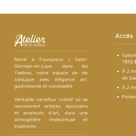
Accès
1 plac
Niché à Fourqueux / Saint-
78112
Germain-en-Laye dans les
À 2 mn
Yvelines, notre espace de vie
de Sa
conjugue avec élégance art,
gastronomie et convivialité.
À 2 m
Parkin
Véritable carrefour créatif où se
rencontrent artistes, épicuriens
et amateurs d’art, dans une
atmosphère chaleureuse et
inspirante.