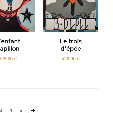
’enfant
Le trois
apillon
d’épée
595,00
€
620,00
€
3
4
5
→