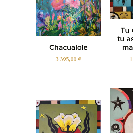
Tu e
tu as
Chacualole
ma
3 395,00
€
1