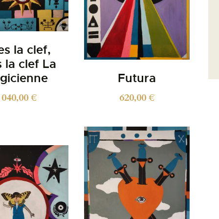
s la clef,
 la clef La
gicienne
Futura
 040,00
€
620,00
€