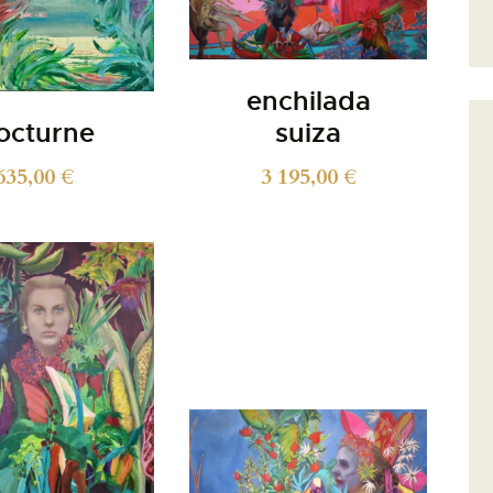
enchilada
octurne
suiza
635,00
€
3 195,00
€