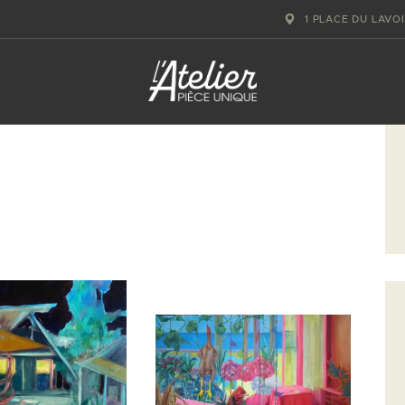
ACCUEIL
1 PLACE DU LAVO
GALERIE D’ART
ATELIERS D’ART
L’ATELIER
GOURMAND
ACTUALITÉS
CONTACT
RECHERCHE