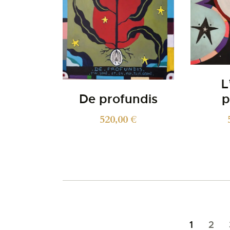
L
De profundis
p
520,00
€
1
2