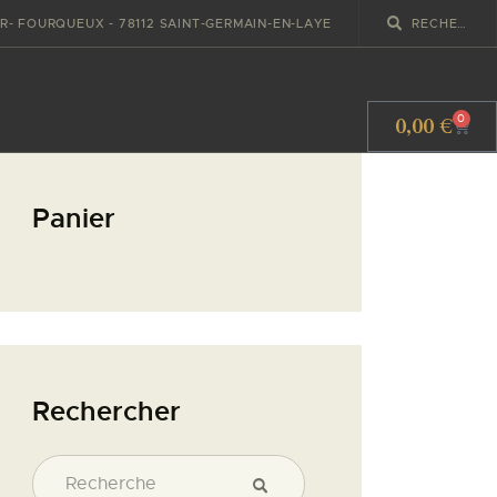
IR- FOURQUEUX - 78112 SAINT-GERMAIN-EN-LAYE
0,00
€
0
Panier
Rechercher