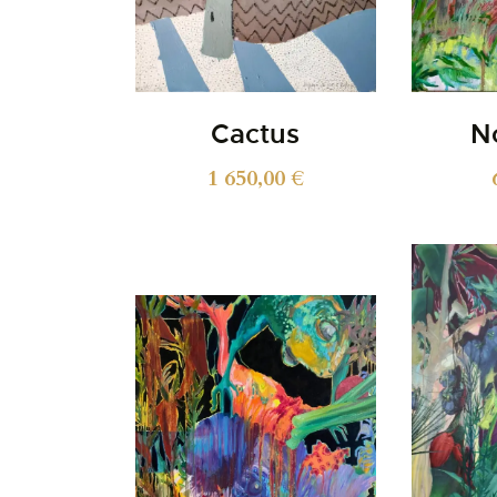
Cactus
N
1 650,00
€