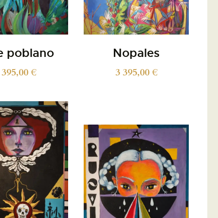
e poblano
Nopales
 395,00
€
3 395,00
€