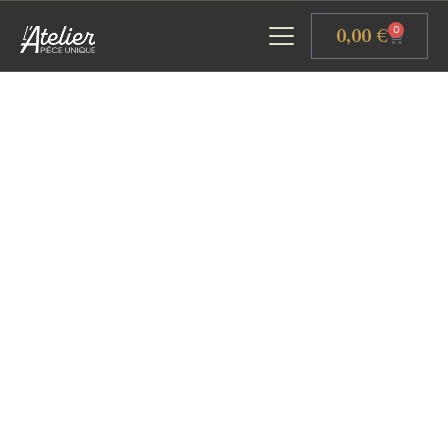
Panneau de gestion des cookies
0,00
€
0
ACCUEIL
GALERIE D’ART
ATELIERS D’ART
L’ATELIER GOURMAND
ACTUALITÉS
CONTACT