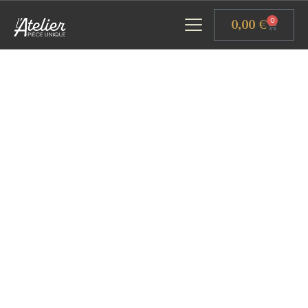
Panneau de gestion des cookies
0,00
€
0
ACCUEIL
GALERIE D’ART
ATELIERS D’ART
L’ATELIER GOURMAND
ACTUALITÉS
CONTACT