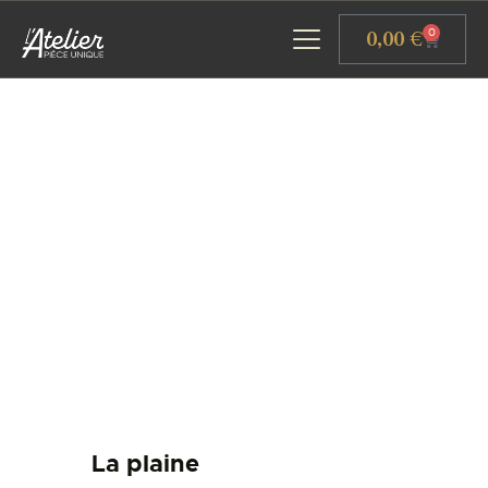
Panneau de gestion des cookies
0,00
€
0
ACCUEIL
GALERIE D’ART
ATELIERS D’ART
L’ATELIER GOURMAND
ACTUALITÉS
CONTACT
La plaine