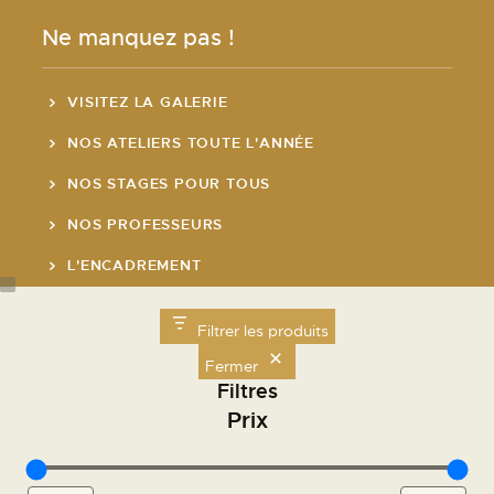
Ne manquez pas !
VISITEZ LA GALERIE
NOS ATELIERS TOUTE L'ANNÉE
NOS STAGES POUR TOUS
NOS PROFESSEURS
L'ENCADREMENT
LE MATÉRIEL BEAUX-ARTS
Filtrer les produits
LE RESTAURANT
Fermer
LE MARCHÉ DE L'ART DE ST GERMAIN
Filtres
Prix
Nos Horaires