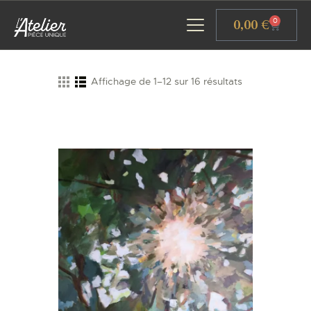
Panneau de gestion des cookies
0,00
€
0
Affichage de 1–12 sur 16 résultats
ACCUEIL
GALERIE D’ART
ATELIERS D’ART
L’ATELIER GOURMAND
ACTUALITÉS
CONTACT