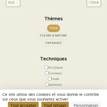
Lundi de 8h30 à 19h00
Mardi de 8h30 à 19h00
Mercredi de 8h30 à 19h00
Thèmes
Jeudi de 8h30 à 19h00
Vendredi de 8h30 à
21h00
TOUS
Samedi de 9h30 à 19h00
FLEURS & NATURE
Fermé le dimanche
PAYSAGES
Atelier Gourmand
Restaurant
Techniques
De 12h00 à 14h30
Acrylique
Salon de thé / Coffee Shop
Couteau
De 8h30 à 19h00
Huile
peinture
Artistes
Ce site utilise des cookies et vous donne le contrôle
sur ceux que vous souhaitez activer
Agnès Cellérier
Tout accepter
Tout refuser
Personnaliser
Cellérier