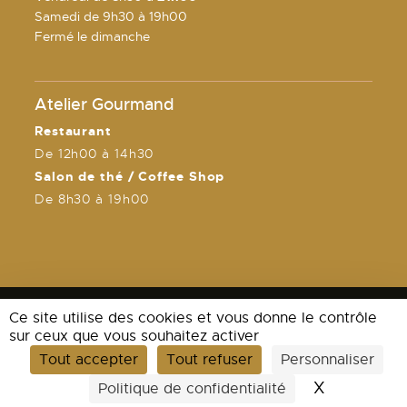
Samedi de 9h30 à 19h00
Fermé le dimanche
Atelier Gourmand
Restaurant
De 12h00 à 14h30
Salon de thé / Coffee Shop
De 8h30 à 19h00
Ce site utilise des cookies et vous donne le contrôle
sur ceux que vous souhaitez activer
Tout accepter
Tout refuser
Personnaliser
Mentions légales
X
Masquer l
Politique de confidentialité