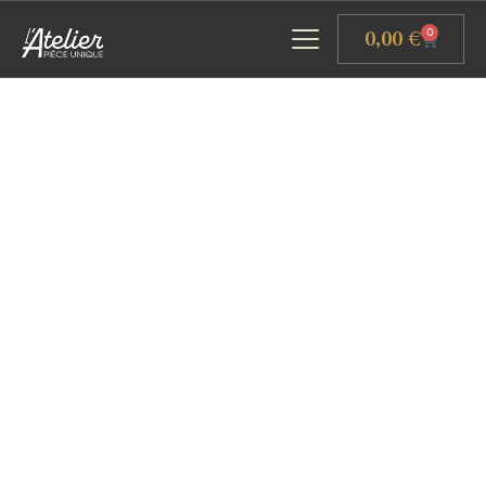
Panneau de gestion des cookies
0,00
€
0
ACCUEIL
GALERIE D’ART
ATELIERS D’ART
L’ATELIER GOURMAND
ACTUALITÉS
CONTACT