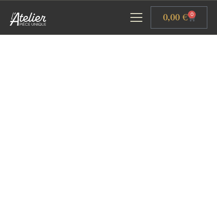
Panneau de gestion des cookies
0,00
€
0
ACCUEIL
GALERIE D’ART
ATELIERS D’ART
L’ATELIER GOURMAND
ACTUALITÉS
CONTACT